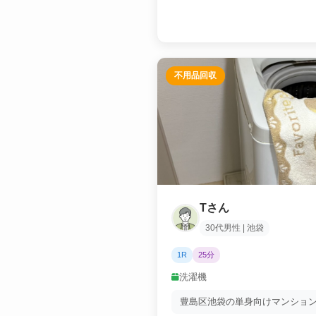
不用品回収
Tさん
30代男性 | 池袋
1R
25分
洗濯機
豊島区池袋の単身向けマンション.