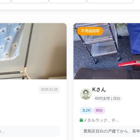
不用品回収
Kさん
2026.01.05
40代女性 | 目白
3LDK
30分
メタルラック、チ...
..
豊島区目白の戸建てから、長年物