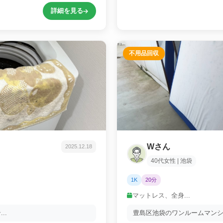
詳細を見る
不用品回収
Wさん
2025.12.18
40代女性 | 池袋
1K
20分
マットレス、全身...
..
豊島区池袋のワンルームマンショ