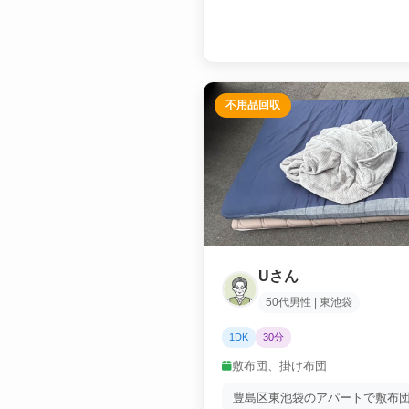
不用品回収
Uさん
50代男性 | 東池袋
1DK
30分
敷布団、掛け布団
豊島区東池袋のアパートで敷布団.